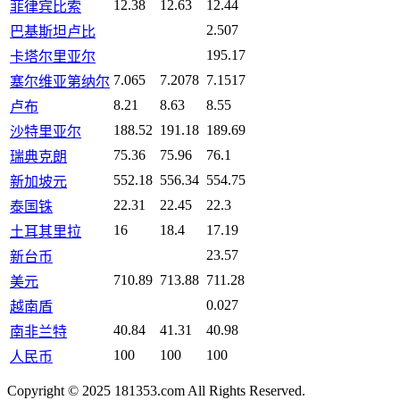
12.38
12.63
12.44
菲律宾比索
2.507
巴基斯坦卢比
195.17
卡塔尔里亚尔
7.065
7.2078
7.1517
塞尔维亚第纳尔
8.21
8.63
8.55
卢布
188.52
191.18
189.69
沙特里亚尔
75.36
75.96
76.1
瑞典克朗
552.18
556.34
554.75
新加坡元
22.31
22.45
22.3
泰国铢
16
18.4
17.19
土耳其里拉
23.57
新台币
710.89
713.88
711.28
美元
0.027
越南盾
40.84
41.31
40.98
南非兰特
100
100
100
人民币
Copyright © 2025 181353.com All Rights Reserved.