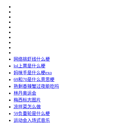
网络挑虾线什么梗
lol上票是什么梗
妈咪手是什么梗exo
69和70是什么意思梗
熟剩香辣蟹过夜能吃吗
林丹奥运会
梅西标志图片
凉拌菜怎么做
59负重轮是什么梗
运动会入场式音乐